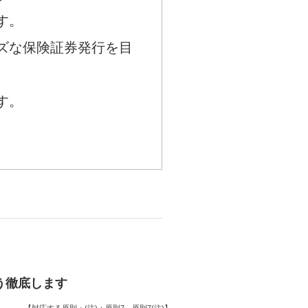
す。
ズな保険証券発行を目
す。
う徹底します
【対応する原則・(注)：原則7、原則7(注)】