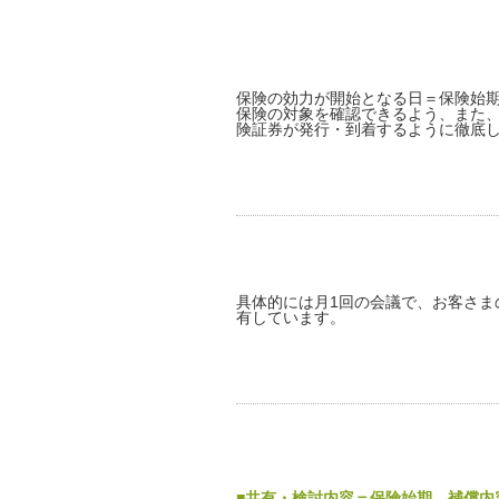
保険の効力が開始となる日＝保険始
保険の対象を確認できるよう、また
険証券が発行・到着するように徹底
具体的には月1回の会議で、お客さま
有しています。
■共有・検討内容＝保険始期、補償内