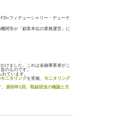
（FD=フィデューシャリー・デューテ
融機関等が「顧客本位の業務運営」に
びかけました。これは金融事業者がこ
主旨のものです。
られています。
のモニタリング
を実施、
モニタリング
す。
原則年1回、取組状況の確認と方