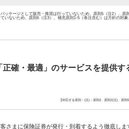
パッケージとして販売・推奨は行っていないため、原則5（注2）、原則
ていないため、原則6（注3）、補充原則1-5（各注含む）は方針の対
「正確・最適」のサービスを提供す
【対応する原則・(注)：原則2、原則2(注)、原則5(
お客さまに保険証券が発行・到着するよう徹底しま