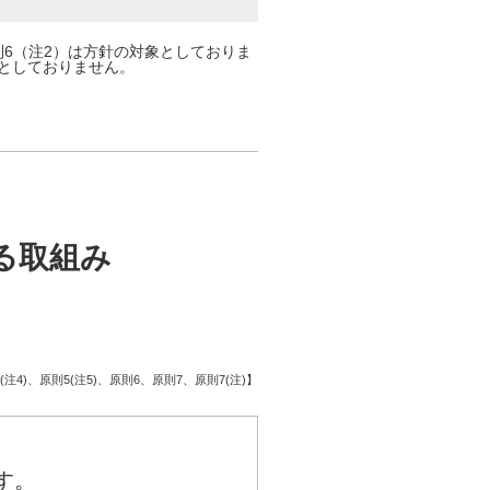
6（注2）は方針の対象としておりま
象としておりません。
る取組み
注4)、原則5(注5)、原則6、原則7、原則7(注)】
す。