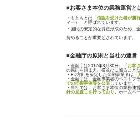
■お客さま本位の業務運営と
・もともとは
「
信認を受けた者が履
ィー）」と呼ばれています。
・国民の安定的な資産形成のため、
努めることが重要とされています。
■金融庁の原則と当社の運営
・金融庁は2017年3月30日、「
お客
の原則を踏まえ、横並びに陥ること
・FD方針を策定した金融事業者は「
・金融庁は、金融事業者のベストプ
での把握事例等を公表
しています。
・当社では、お客さま本位の業務運営
針の見直しを行っており
、ホームペー