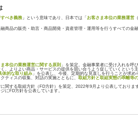
は
行すべき義務
」
という意味であり、日本では「
お客さま本位の業務運営
金融商品の販売・助言・商品開発・資産管理・運用等を行うすべての金
さま本位の業務運営に関する原則
」を策定。金融事業者に受け入れを呼
なく、よりよい商品・サービスの提供を競い合うよう促していくという
具体的な取り組み
」を公表し、今後、定期的な見直しを行うことが求め
ラクティスの収集、対話の実施とともに、
取組方針と取組実態の乖離等
に関する取組方針（FD方針）を策定、2022年9月より公表しておりま
ジにFD方針を公表しています。