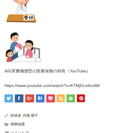
AIG実費補償型の医療保険の特長（YouTube）
https://www.youtube.com/watch?v=KTMjGcx6mAM
投稿者:
内堀 朋子
保険知識
コメント:
0