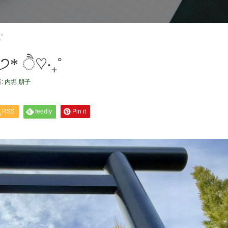
˚
 ੈ♡‧₊˚
:
内堀 朋子
RSS
feedly
Pin it