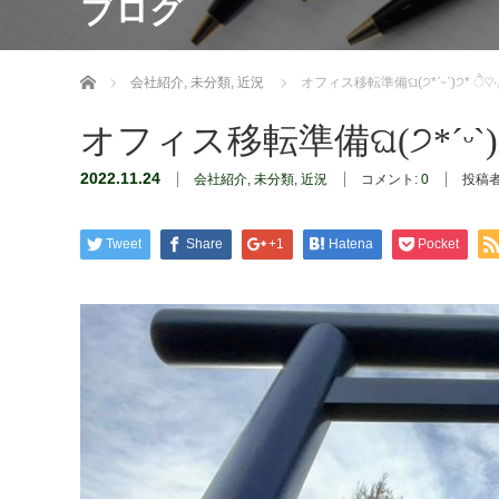
ブログ
ホーム
会社紹介
,
未分類
,
近況
オフィス移転準備ଘ(੭*ˊᵕˋ)੭* ੈ♡‧₊
オフィス移転準備ଘ(੭*ˊᵕˋ)੭*
2022.11.24
会社紹介
,
未分類
,
近況
コメント:
0
投稿者
Tweet
Share
+1
Hatena
Pocket