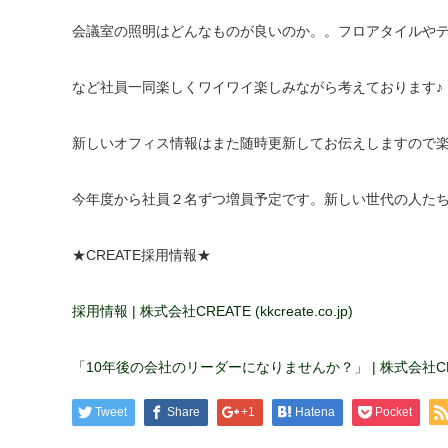
会議室の照明はどんなものが良いのか。。フロアタイルや
など社員一同楽しくワイワイ楽しみながら考えております♪
新しいオフィス情報はまた随時更新してお伝えしますので
今年度から社員２名ずつ増員予定です。新しい世代の人たちに
★CREATE採用情報★
採用情報 | 株式会社CREATE (kkcreate.co.jp)
「10年後の会社のリーダーになりませんか？」 | 株式会社CREATE (
Tweet
Share
+1
Hatena
Pocket