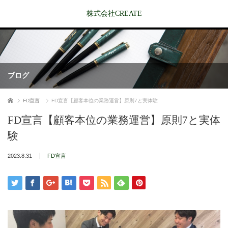
株式会社CREATE
ブログ
ホーム
FD宣言
FD宣言【顧客本位の業務運営】原則7と実体験
FD宣言【顧客本位の業務運営】原則7と実体
験
2023.8.31
FD宣言