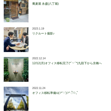
蕎麦屋 永盛(八丁堀)
2023.1.19
リクルート撮影♪
2022.12.14
12/12(月)オフィス移転完了(*´﹀`*)九段下から京橋へ
2022.11.24
オフィス移転準備ଘ(੭*ˊᵕˋ)੭* ੈ♡‧₊˚