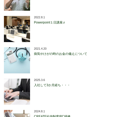
2022.8.1
Powerpoint１日講座♬
2021.4.20
病気やけがの時のお金の備えについて
2025.3.6
入社して3か月経ち・・・
2024.8.1
CREATE社内制度/PC研修