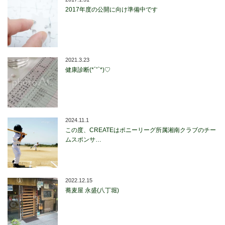
2017年度の公開に向け準備中です
2021.3.23
健康診断(*´˘`*)♡
2024.11.1
この度、CREATEはポニーリーグ所属湘南クラブのチー
ムスポンサ…
2022.12.15
蕎麦屋 永盛(八丁堀)