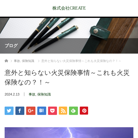
株式会社CREATE
ブログ
ホーム
事故
,
保険知識
意外と知らない火災保険事情～これも火災保険なの？！～
意外と知らない火災保険事情～これも火災
保険なの？！～
2024.2.13
事故
,
保険知識