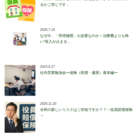
るかご存じです…
2026.7.16
なぜ今、「所得補償」が必要なのか～治療費よりも怖
い“収入が止まる…
2023.6.27
社内営業勉強会〜保険（賠償・傷害）基本編〜
2025.11.20
令和の新しいリスクはご存知ですか？？～役員賠償保険
～