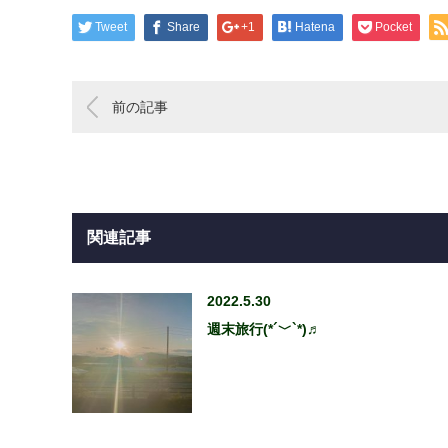
Tweet
Share
+1
Hatena
Pocket
前の記事
関連記事
2022.5.30
週末旅行(*´﹀`*)♬