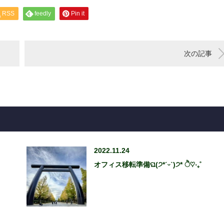
RSS
feedly
Pin it
次の記事
2022.11.24
オフィス移転準備ଘ(੭*ˊᵕˋ)੭* ੈ♡‧₊˚