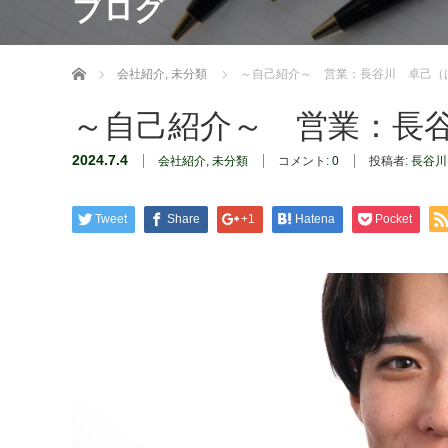
ブログ
ホーム
会社紹介
,
未分類
～自己紹介～ 営業：長谷川 卓己（
～自己紹介～ 営業：長
2024.7.4
会社紹介
,
未分類
コメント:
0
投稿者:
長谷川
Tweet
Share
+1
Hatena
Pocket