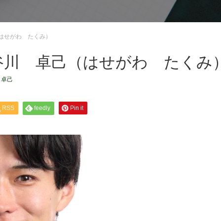
はせがわ たくみ）
谷川 卓己（はせがわ たくみ
 卓己
RSS
feedly
Pin it