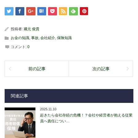
投稿者:
藏元 俊貴
お金の知識
,
事故
,
会社紹介
,
保険知識
コメント:
0
前の記事
次の記事
関連記事
2025.11.10
起きたら会社存続の危機！？会社や経営者が抱える従業
員へ責任につい…