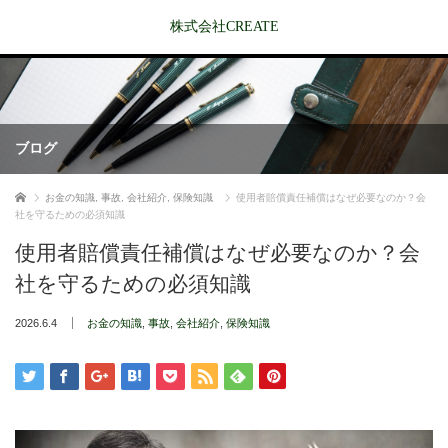
株式会社CREATE
ブログ
ホーム
お金の知識
,
事故
,
会社紹介
,
保険知識
使用者賠償責任補償はなぜ必要なのか？会
社を守るための必須知識
使用者賠償責任補償はなぜ必要なのか？会
社を守るための必須知識
2026.6.4
お金の知識
,
事故
,
会社紹介
,
保険知識